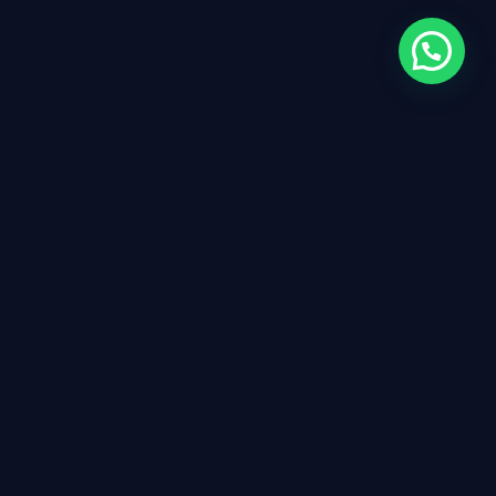
Instituto ISMEC
L'Instituto Superior de Medicina Complementaria (ISMEC),
breveté en Espagne, s'affirme comme une école privée, en
ligne et profondément humaine.
Un espace éducatif avant-gardiste axé sur la formation non
certifiante dans le cadre des médecines alternatives.