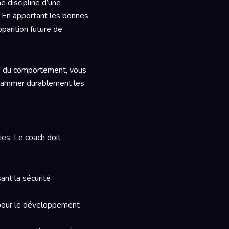
e discipline d’une
e. En apportant les bonnes
parition future de
les du comportement, vous
grammer durablement les
es. Le coach doit
ant la sécurité
pour le développement