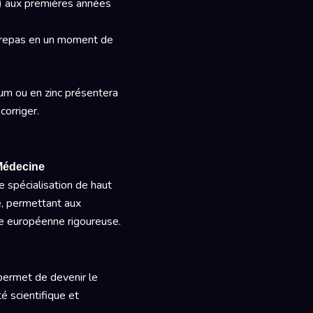
e) aux premières années
e repas en un moment de
ium ou en zinc présentera
corriger.
 Médecine
e spécialisation de haut
e, permettant aux
e européenne rigoureuse.
permet de devenir le
é scientifique et