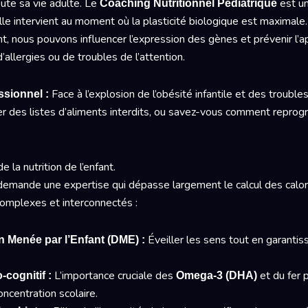
ute sa vie adulte. Le
est un
Coaching Nutritionnel Pédiatrique
lle intervient au moment où la plasticité biologique est maximal
 nous pouvons influencer l’expression des gènes et prévenir l’ap
allergies ou de troubles de l’attention.
Face à l’explosion de l’obésité infantile et des troub
ssionnel :
r des listes d’aliments interdits, ou savez-vous comment repro
e la nutrition de l’enfant.
mande une expertise qui dépasse largement le calcul des calori
omplexes et interconnectés :
Éveiller les sens tout en garantiss
on Menée par l’Enfant (DME) :
L’importance cruciale des
et du fer 
-cognitif :
Omega-3 (DHA)
oncentration scolaire.