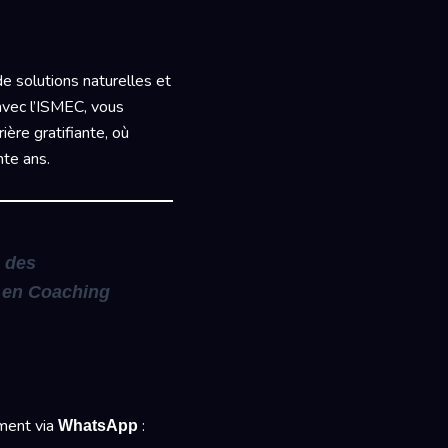
de solutions naturelles et
avec l’ISMEC, vous
ière gratifiante, où
nte ans.
é des
t en Coaching
ement via
:
WhatsApp