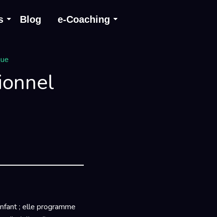
s
Blog
e-Coaching
que
ionnel
’enfant ; elle programme