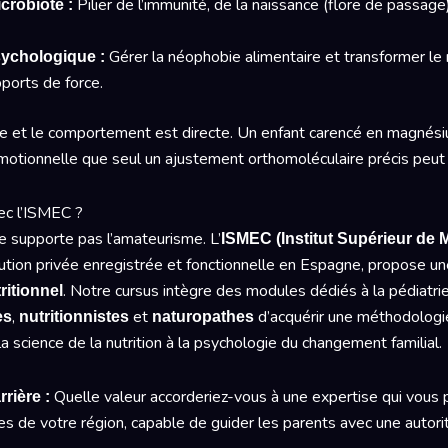
Pilier de l’immunité, de la naissance (flore de passag
crobiote :
Gérer la néophobie alimentaire et transformer l
ychologique :
apports de force.
ette et le comportement est directe. Un enfant carencé en magnés
motionnelle que seul un ajustement orthomoléculaire précis peut 
ec l’ISMEC ?
ne supporte pas l’amateurisme. L’
ISMEC (Institut Supérieur de
itution privée enregistrée et fonctionnelle en Espagne, propose un
. Notre cursus intègre des modules dédiés à la pédiatri
itionnel
,
et
d’acquérir une méthodologi
es
nutritionnistes
naturopathes
la science de la nutrition à la psychologie du changement familial.
Quelle valeur accorderiez-vous à une expertise qui vous 
rière :
es de votre région, capable de guider les parents avec une autorit