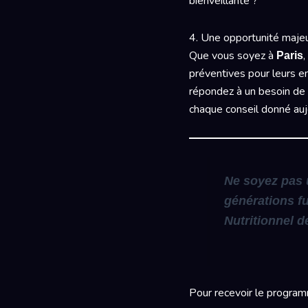
bienveillante ?
4. Une opportunité majeu
Que vous soyez à
,
Paris
préventives pour leurs e
répondez à un besoin de so
chaque conseil donné aujo
Ne soyez pas u
générations f
Nutritionnel d
Pour recevoir le program