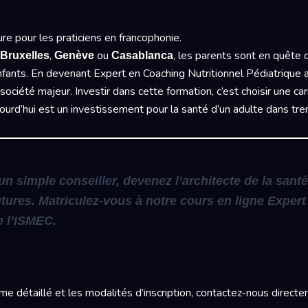
re pour les praticiens en francophonie.
,
ou
, les parents sont en quête 
Bruxelles
Genève
Casablanca
nfants. En devenant Expert en Coaching Nutritionnel Pédiatrique 
ciété majeur. Investir dans cette formation, c’est choisir une carr
urd’hui est un investissement pour la santé d’un adulte dans tre
n simple conseiller, devenez l’architecte de la sant
utures. Matriculez-vous à notre cours en ligne Exper
e l’ISMEC.
me détaillé et les modalités d’inscription, contactez-nous direct