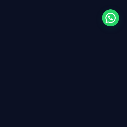
Instituto ISMEC
L'Instituto Superior de Medicina Complementaria (ISMEC),
breveté en Espagne, s'affirme comme une école privée, en
ligne et profondément humaine.
Un espace éducatif avant-gardiste axé sur la formation non
certifiante dans le cadre des médecines alternatives.