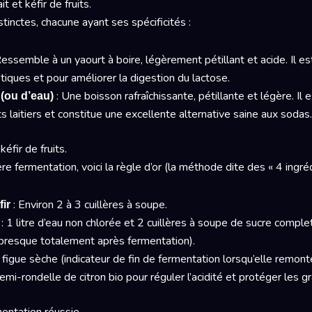
it et kéfir de fruits.
stinctes, chacune ayant ses spécificités :
Ressemble à un yaourt à boire, légèrement pétillant et acide. Il es
iques et pour améliorer la digestion du lactose.
: Une boisson rafraîchissante, pétillante et légère. Il e
s (ou d’eau)
ts laitiers et constitue une excellente alternative saine aux sodas.
éfir de fruits.
e fermentation, voici la règle d’or (la méthode dite des « 4 ingréd
: Environ 2 à 3 cuillères à soupe.
fir
: 1 litre d’eau non chlorée et 2 cuillères à soupe de sucre complet 
ît presque totalement après fermentation).
figue sèche (indicateur de fin de fermentation lorsqu’elle remonte
mi-rondelle de citron bio pour réguler l’acidité et protéger les gr