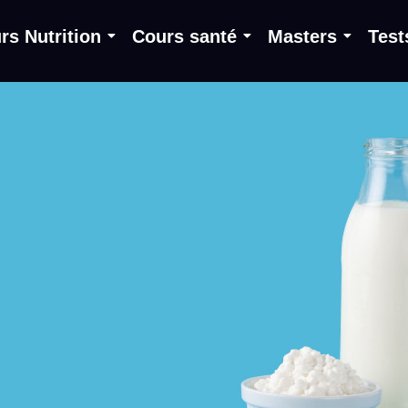
rs Nutrition
Cours santé
Masters
Test