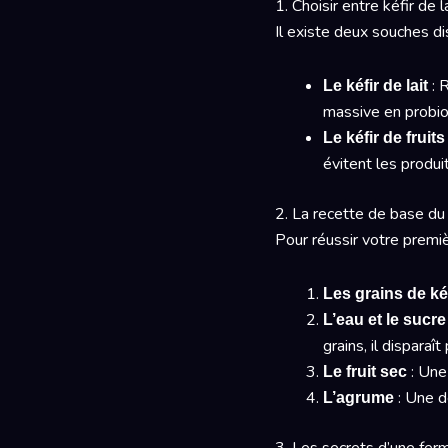
1. Choisir entre kéfir de la
Il existe deux souches di
: 
Le kéfir de lait
massive en probiot
Le kéfir de fruit
évitent les produi
2. La recette de base du k
Pour réussir votre premièr
Les grains de ké
L’eau et le sucre
grains, il dispara
: Une 
Le fruit sec
: Une de
L’agrume