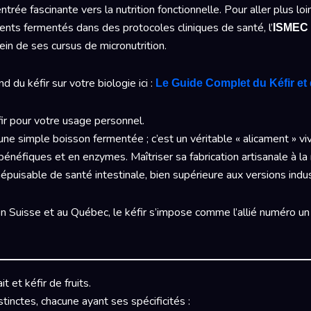
ntrée fascinante vers la nutrition fonctionnelle. Pour aller plus l
ents fermentés dans des protocoles cliniques de santé, l’
ISMEC 
in de ses cursus de micronutrition.
 du kéfir sur votre biologie ici :
Le Guide Complet du Kéfir et
ir pour votre usage personnel.
une simple boisson fermentée ; c’est un véritable « alicament » viv
 bénéfiques et en enzymes. Maîtriser sa fabrication artisanale à 
népuisable de santé intestinale, bien supérieure aux versions indu
n Suisse et au Québec, le kéfir s’impose comme l’allié numéro un 
it et kéfir de fruits.
stinctes, chacune ayant ses spécificités :