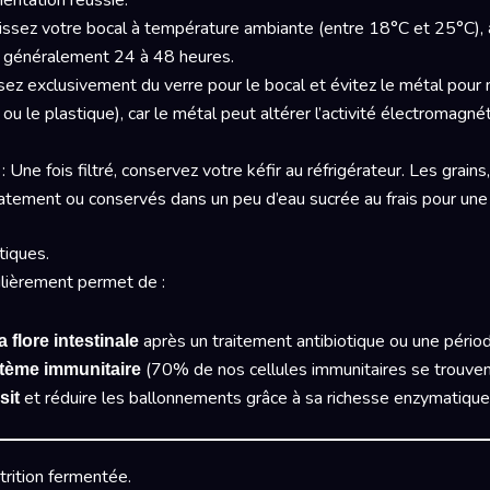
entation réussie.
issez votre bocal à température ambiante (entre 18°C et 25°C), à l
e généralement 24 à 48 heures.
isez exclusivement du verre pour le bocal et évitez le métal pour 
s ou le plastique), car le métal peut altérer l’activité électromagn
: Une fois filtré, conservez votre kéfir au réfrigérateur. Les grains
atement ou conservés dans un peu d’eau sucrée au frais pour une 
tiques.
lièrement permet de :
après un traitement antibiotique ou une pério
flore intestinale
(70% de nos cellules immunitaires se trouvent 
stème immunitaire
et réduire les ballonnements grâce à sa richesse enzymatique
sit
rition fermentée.