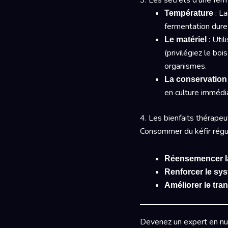
3. Les secrets d’une ferm
: La
Température
fermentation dur
: Util
Le matériel
(privilégiez le boi
organismes.
La conservation
en culture immédi
4. Les bienfaits thérapeu
Consommer du kéfir régu
Réensemencer la 
Renforcer le sy
Améliorer le tran
Devenez un expert en nut