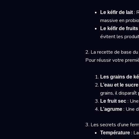
: 
Le kéfir de lait
massive en probiot
Le kéfir de fruit
évitent les produi
2. La recette de base du k
Pour réussir votre premièr
Les grains de ké
L’eau et le sucre
grains, il dispara
: Une 
Le fruit sec
: Une de
L’agrume
3. Les secrets d’une ferm
: La
Température