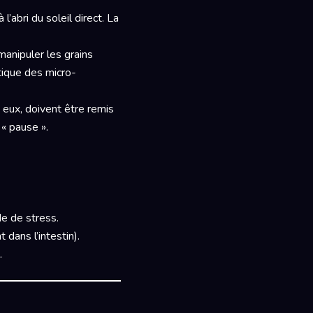
’abri du soleil direct. La
manipuler les grains
étique des micro-
, eux, doivent être remis
« pause ».
de de stress.
dans l’intestin).
.