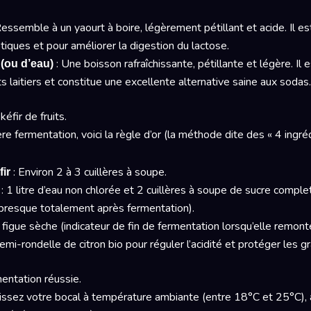
Ressemble à un yaourt à boire, légèrement pétillant et acide. Il es
iques et pour améliorer la digestion du lactose.
: Une boisson rafraîchissante, pétillante et légère. Il e
s (ou d’eau)
ts laitiers et constitue une excellente alternative saine aux sodas.
éfir de fruits.
e fermentation, voici la règle d’or (la méthode dite des « 4 ingréd
: Environ 2 à 3 cuillères à soupe.
fir
: 1 litre d’eau non chlorée et 2 cuillères à soupe de sucre complet 
ît presque totalement après fermentation).
figue sèche (indicateur de fin de fermentation lorsqu’elle remonte
mi-rondelle de citron bio pour réguler l’acidité et protéger les gr
entation réussie.
issez votre bocal à température ambiante (entre 18°C et 25°C), à l