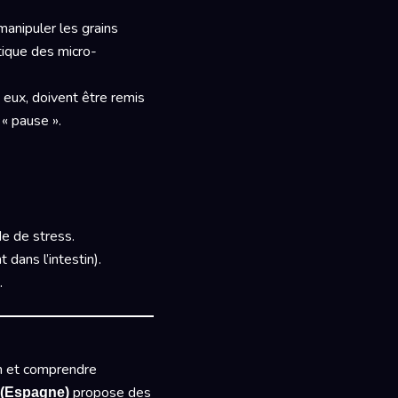
manipuler les grains
étique des micro-
, eux, doivent être remis
« pause ».
de de stress.
dans l’intestin).
.
oin et comprendre
propose des
(Espagne)