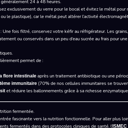
e généralement 24 à 48 heures.
isez exclusivement du verre pour le bocal et évitez le métal pour 
s ou le plastique), car le métal peut altérer l’activité électromagn
: Une fois filtré, conservez votre kéfir au réfrigérateur. Les grains
atement ou conservés dans un peu d’eau sucrée au frais pour une 
tiques.
lièrement permet de :
après un traitement antibiotique ou une pério
flore intestinale
(70% de nos cellules immunitaires se trouvent 
stème immunitaire
et réduire les ballonnements grâce à sa richesse enzymatique
sit
rition fermentée.
ntrée fascinante vers la nutrition fonctionnelle. Pour aller plus l
ents fermentés dans des protocoles cliniques de santé, l’
ISMEC 