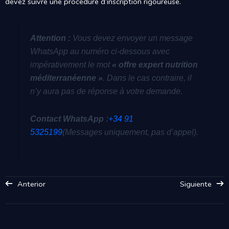
devez suivre une procédure d’inscription rigoureuse.
Attention :
Vous devez envoyer un message
WhatsApp au numéro ci-dessous avec
impérativement le mot
« offre expert nutrition
méditerranéenne »
. Dans le cas contraire, il
n’y aura pas de réponse à votre demande.
Contact WhatsApp :
+34 91
5325199
(Messages uniquement, pas d’appel).
Anterior
Siguiente