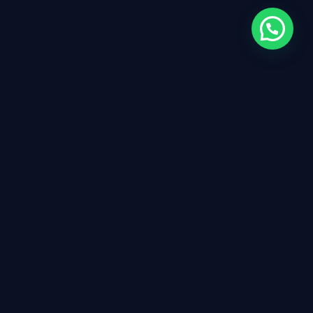
Instituto ISMEC
L'Instituto Superior de Medicina Complementaria (ISMEC),
breveté en Espagne, s'affirme comme une école privée, en
ligne et profondément humaine.
Un espace éducatif avant-gardiste axé sur la formation non
certifiante dans le cadre des médecines alternatives.