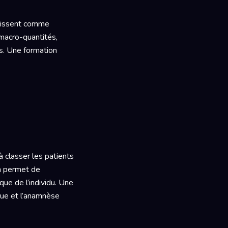
gissent comme
 macro-quantités,
es. Une formation
à classer les patients
on permet de
ue de l’individu. Une
ique et l’anamnèse