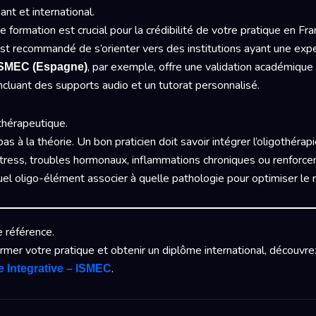
iant et international.
e formation est crucial pour la crédibilité de votre pratique en Fr
st recommandé de s’orienter vers des institutions ayant une expe
, par exemple, offre une validation académique
SMEC (Espagne)
 incluant des supports audio et un tutorat personnalisé.
 thérapeutique.
pas à la théorie. Un bon praticien doit savoir intégrer l’oligothéra
 stress, troubles hormonaux, inflammations chroniques ou renforce
quel oligo-élément associer à quelle pathologie pour optimiser le 
e référence.
rmer votre pratique et obtenir un diplôme international, découvre
.
e Integrative – ISMEC