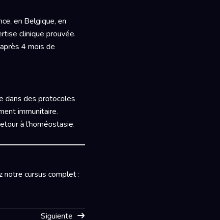
ance, en Belgique, en
rtise clinique prouvée.
 après 4 mois de
pie dans des protocoles
ment immunitaire.
retour à l’homéostasie.
z notre cursus complet :
Siguiente