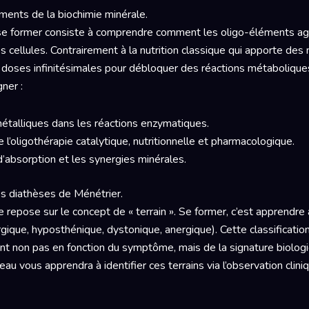
ents de la biochimie minérale.
se former consiste à comprendre comment les oligo-éléments a
s cellules. Contrairement à la nutrition classique qui apporte des
es doses infinitésimales pour débloquer des réactions métaboliqu
ner :
métalliques dans les réactions enzymatiques.
e l’oligothérapie catalytique, nutritionnelle et pharmacologique.
absorption et les synergies minérales.
es diathèses de Ménétrier.
e repose sur le concept de « terrain ». Se former, c’est apprendre 
rgique, hyposthénique, dystonique, anergique). Cette classificati
nt non pas en fonction du symptôme, mais de la signature biologiq
eau vous apprendra à identifier ces terrains via l’observation clin